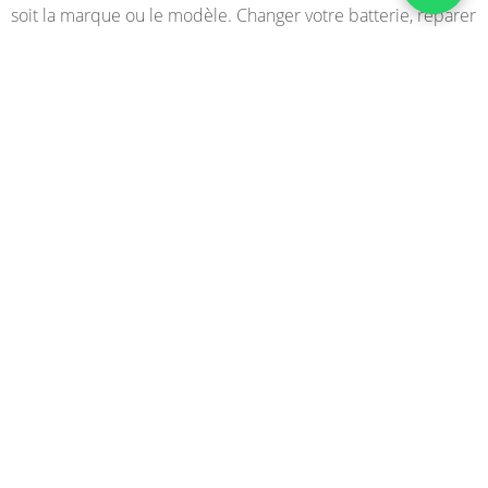
soit la marque ou le modèle. Changer votre batterie, réparer
l’écran de votre téléphone, régler des problèmes logiciels…
pour une prise en charge de qualité faites appel à des
professionnels.
NOUS CONTACTER