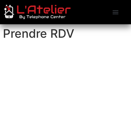
Contactez-nous
Prendre RDV
Prendre RDV