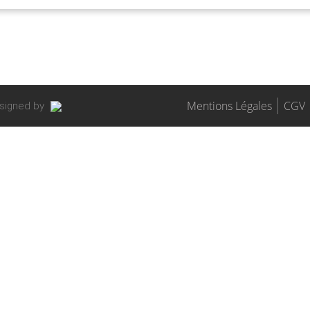
Mentions Légales
CGV
esigned by