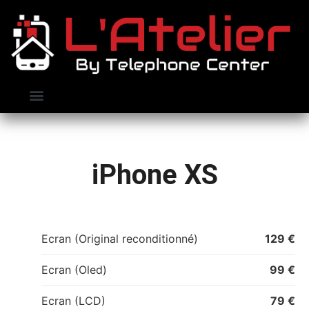
Nos clients
Contactez-nous
Prendre RDV
iPhone XS
Ecran (Original reconditionné)
129 €
Ecran (Oled)
99 €
Ecran (LCD)
79 €