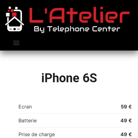
Nos clients
Contactez-nous
Prendre RDV
iPhone 6S
Ecran
59 €
Batterie
49 €
Prise de charge
49 €