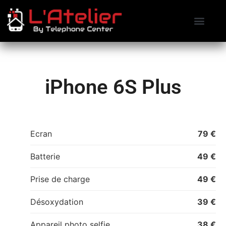
Contactez-nous
Prendre RDV
iPhone 6S Plus
Ecran
79 €
Batterie
49 €
Prise de charge
49 €
Désoxydation
39 €
Appareil photo selfie
38 €