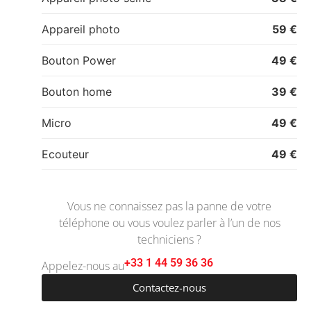
Appareil photo
59 €
Bouton Power
49 €
Bouton home
39 €
Micro
49 €
Ecouteur
49 €
Vous ne connaissez pas la panne de votre
téléphone ou vous voulez parler à l’un de nos
techniciens ?
+33 1 44 59 36 36
Appelez-nous au
Contactez-nous