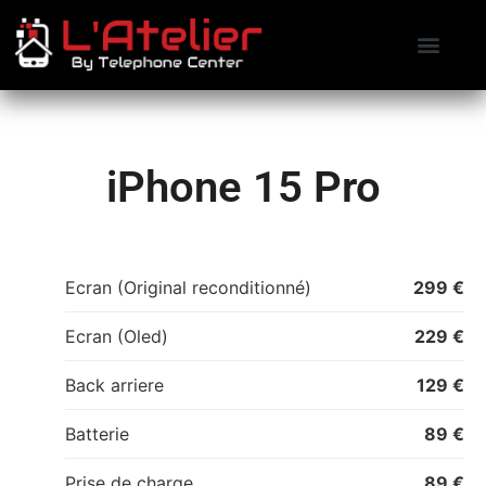
Contactez-nous
Prendre RDV
iPhone 15 Pro
Ecran (Original reconditionné)
299 €
Ecran (Oled)
229 €
Back arriere
129 €
Batterie
89 €
Prise de charge
89 €