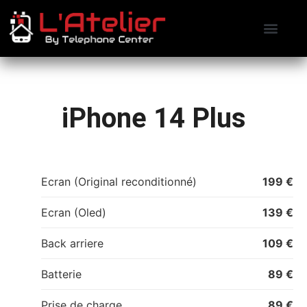
Contactez-nous
Prendre RDV
iPhone 14 Plus
Ecran (Original reconditionné)
199 €
Ecran (Oled)
139 €
Back arriere
109 €
Batterie
89 €
Prise de charge
89 €